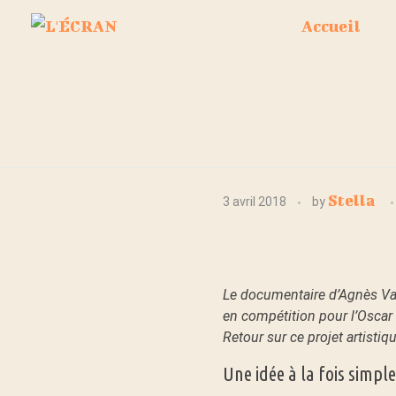
Accueil
L
'Écran
Magazine
V
Stella
3 avril 2018
by
i
s
Le documentaire d’Agnès Var
en compétition pour l’Oscar 
a
Retour sur ce projet artistiqu
Une idée à la fois simpl
g