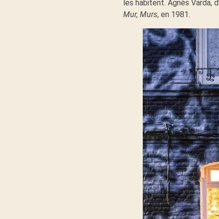
les habitent. Agnès Varda, d
e
Mur, Murs
, en 1981.
s