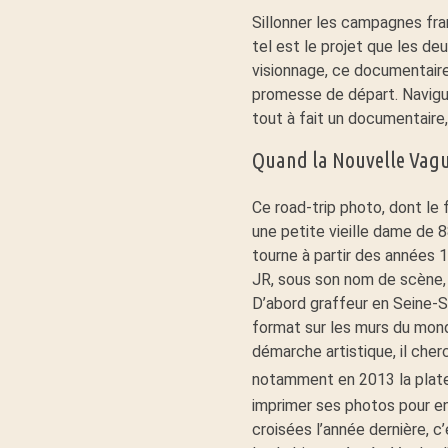
Sillonner les campagnes fra
e
tel est le projet que les d
visionnage, ce documentaire 
s
promesse de départ. Naviguan
tout à fait un documentaire,
V
Quand la Nouvelle Vague
i
Ce road-trip photo, dont le 
une petite vieille dame de 8
l
tourne à partir des années 
JR, sous son nom de scène, 
D’abord graffeur en Seine-Sa
l
format sur les murs du mond
démarche artistique, il cherch
a
notamment en 2013 la pla
imprimer ses photos pour ens
g
croisées l’année dernière, c