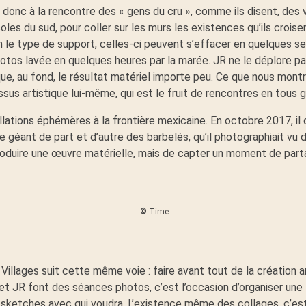
onc à la rencontre des « gens du cru », comme ils disent, des v
coles du sud, pour coller sur les murs les existences qu’ils croi
on le type de support, celles-ci peuvent s’effacer en quelques 
otos lavée en quelques heures par la marée. JR ne le déplore pa
est que, au fond, le résultat matériel importe peu. Ce que nous mon
sus artistique lui-même, qui est le fruit de rencontres en tous 
llations éphémères à la frontière mexicaine. En octobre 2017, il
e géant de part et d’autre des barbelés, qu’il photographiait vu d
roduire une œuvre matérielle, mais de capter un moment de partag
©
Time
Villages suit cette même voie : faire avant tout de la création a
et JR font des séances photos, c’est l’occasion d’organiser une 
 sketches avec qui voudra. L’existence même des collages, c’es