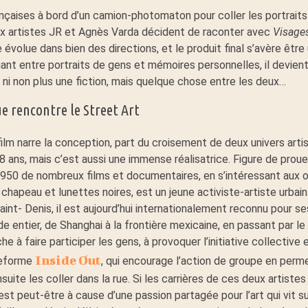
nçaises à bord d’un camion-photomaton pour coller les portraits 
eux artistes JR et Agnès Varda décident de raconter avec
Visages
évolue dans bien des directions, et le produit final s’avère être
t entre portraits de gens et mémoires personnelles, il devient u
 ni non plus une fiction, mais quelque chose entre les deux…
 rencontre le Street Art
film narre la conception, part du croisement de deux univers art
8 ans, mais c’est aussi une immense réalisatrice. Figure de proue
1950 de nombreux films et documentaires, en s’intéressant aux o
chapeau et lunettes noires, est un jeune activiste-artiste urbai
int- Denis, il est aujourd’hui internationalement reconnu pour s
e entier, de Shanghai à la frontière mexicaine, en passant par l
e à faire participer les gens, à provoquer l’initiative collective e
Inside Out
teforme
, qui encourage l’action de groupe en perm
uite les coller dans la rue. Si les carrières de ces deux artiste
’est peut-être à cause d’une passion partagée pour l’art qui vit s