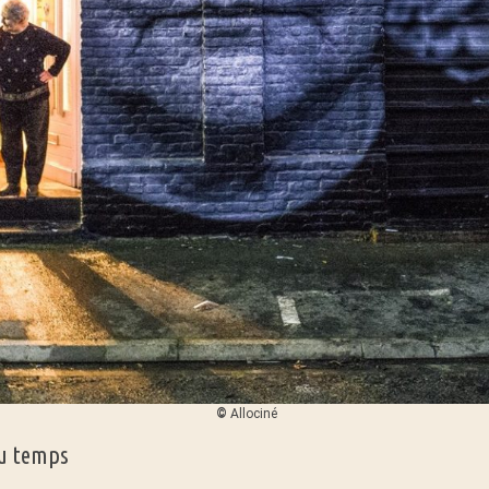
©
Allociné
du temps