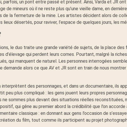
 parfois, un pont entre passé et présent. Ainsi, Varda et JR ont 
 de mineurs où il ne reste plus qu’une vieille dame, en dernière
s de la fermeture de la mine. Les artistes décident alors de col
 lieux désertés, pour raviver, l’espace de quelques jours, les mé
?
ions, le duo traite une grande variété de sujets, de la place de
s d’élevage qui perdent leurs cornes. Pourtant, malgré la riches
joués, qui manquent de naturel. Les personnes interrogées semble
se demande alors ce que AV et JR sont en train de nous montrer
rs interprètent des personnages, et dans un documentaire, ils ap
etit peu plus compliqué : les gens jouent leurs propres personna
ous ne sommes plus devant des situations réelles reconstituées,
ositif, qui gêne au premier abord la crédibilité que l’on accorde
entaire classique : en donnant aux gens l’occasion de s’essayer au
création du film, tout comme ils participent au projet photograph