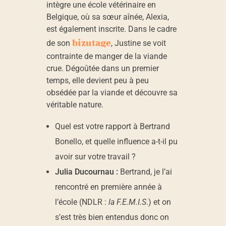
intègre une école vétérinaire en
u
Belgique, où sa sœur aînée, Alexia,
est également inscrite. Dans le cadre
c
bizutage
de son
, Justine se voit
contrainte de manger de la viande
o
crue. Dégoûtée dans un premier
temps, elle devient peu à peu
obsédée par la viande et découvre sa
u
véritable nature.
r
Quel est votre rapport à Bertrand
Bonello, et quelle influence a-t-il pu
n
avoir sur votre travail ?
Julia Ducournau :
Bertrand, je l’ai
a
rencontré en première année à
l’école (NDLR :
la F.E.M.I.S
.) et on
u
s’est très bien entendus donc on