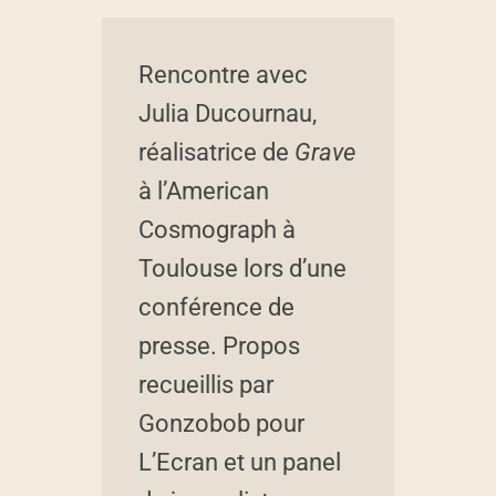
R
Rencontre avec
e
Julia Ducournau,
réalisatrice de
Grave
n
à l’American
Cosmograph à
c
Toulouse lors d’une
o
conférence de
presse. Propos
n
recueillis par
t
Gonzobob pour
L’Ecran et un panel
r