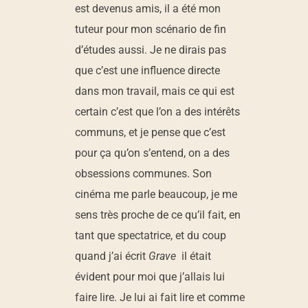
est devenus amis, il a été mon
p
tuteur pour mon scénario de fin
o
d’études aussi. Je ne dirais pas
que c’est une influence directe
u
dans mon travail, mais ce qui est
certain c’est que l’on a des intérêts
r
communs, et je pense que c’est
pour ça qu’on s’entend, on a des
«
obsessions communes. Son
cinéma me parle beaucoup, je me
G
sens très proche de ce qu’il fait, en
tant que spectatrice, et du coup
R
quand j’ai écrit
Grave
il était
A
évident pour moi que j’allais lui
faire lire. Je lui ai fait lire et comme