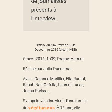
de journalistes
e
présents à
l’interview.
:
J
Affiche du film
Grave
de Julia
u
Ducournau, 2016 (crédit: IMDB)
Grave
, 2016, 1h39, Drame, Horreur
l
Réalisé par Julia Ducournau
i
Avec: Garance Marillier, Ella Rumpf,
Rabah Nait Oufella, Laurent Lucas,
a
Joana Preiss, …
Synopsis: Justine vient d’une famille
D
végétariens
de
. À 16 ans, elle