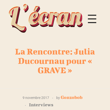
L
'Écran
Magazine
La Rencontre: Julia
Ducournau pour «
GRAVE »
L
Gonzobob
9 novembre 2017
by
Interviews
a