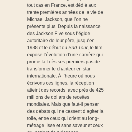
tout cas en France, est dédié aux
E
trente premières années de la vie de
Michael Jackson, que l’on ne
L
présente plus. Depuis la naissance
des Jackson Five sous l’égide
:
autoritaire de leur père, jusqu’en
1988 et le début du
Bad Tour
, le film
expose l’évolution d’une carrière qui
H
promettait dès ses premiers pas de
transformer le chanteur en star
o
internationale. À l’heure où nous
écrivons ces lignes, la réception
m
atteint des records, avec près de 425
millions de dollars de recettes
mondiales. Mais que faut-il penser
m
des débats qui ne cessent d’agiter la
toile, entre ceux qui crient au long-
a
métrage lisse et sans saveur et ceux