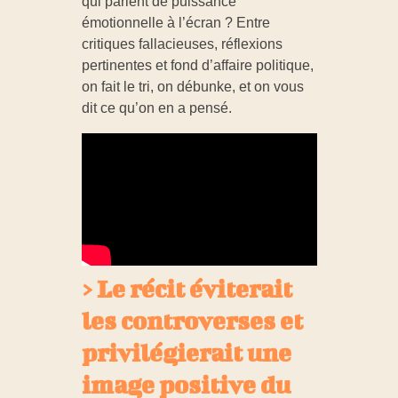
qui parlent de puissance
g
émotionnelle à l’écran ? Entre
critiques fallacieuses, réflexions
e
pertinentes et fond d’affaire politique,
on fait le tri, on débunke, et on vous
dit ce qu’on en a pensé.
r
é
u
s
> Le récit éviterait
s
les controverses et
privilégierait une
i
image positive du