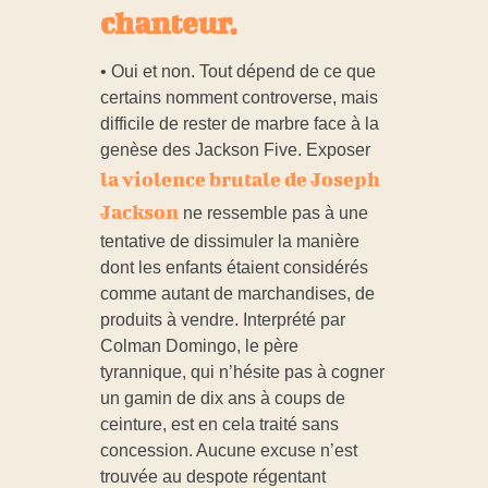
o
chanteur.
u
• Oui et non. Tout dépend de ce que
certains nomment controverse, mais
difficile de rester de marbre face à la
c
genèse des Jackson Five. Exposer
la violence brutale de Joseph
o
Jackson
ne ressemble pas à une
tentative de dissimuler la manière
q
dont les enfants étaient considérés
comme autant de marchandises, de
u
produits à vendre. Interprété par
Colman Domingo, le père
i
tyrannique, qui n’hésite pas à cogner
un gamin de dix ans à coups de
ceinture, est en cela traité sans
l
concession. Aucune excuse n’est
trouvée au despote régentant