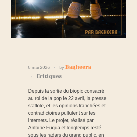
M
Bagheera
8 mai 2026
by
Critiques
I
Depuis la sortie du biopic consacré
C
au roi de la pop le 22 avril, la presse
s’affole, et les opinions tranchées et
H
contradictoires pullulent sur les
internets. Le projet, réalisé par
Antoine Fuqua et longtemps resté
A
sous les radars du grand public, en