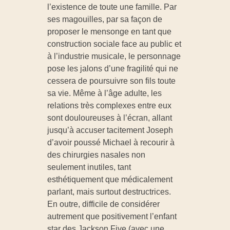
l
l’existence de toute une famille. Par
ses magouilles, par sa façon de
e
proposer le mensonge en tant que
construction sociale face au public et
à l’industrie musicale, le personnage
v
pose les jalons d’une fragilité qui ne
cessera de poursuivre son fils toute
i
sa vie. Même à l’âge adulte, les
relations très complexes entre eux
d
sont douloureuses à l’écran, allant
jusqu’à accuser tacitement Joseph
e
d’avoir poussé Michael à recourir à
des chirurgies nasales non
seulement inutiles, tant
?
esthétiquement que médicalement
parlant, mais surtout destructrices.
En outre, difficile de considérer
autrement que positivement l’enfant
star des Jackson Five (avec une